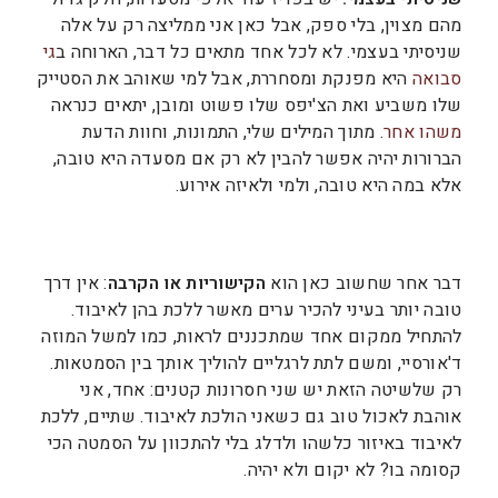
מהם מצוין, בלי ספק, אבל כאן אני ממליצה רק על אלה
שניסיתי בעצמי. לא לכל אחד מתאים כל דבר, הארוחה ב
גי
סבואה
היא מפנקת ומסחררת, אבל למי שאוהב את הסטייק
שלו משביע ואת הצ'יפס שלו פשוט ומובן, יתאים כנראה
משהו אחר
. מתוך המילים שלי, התמונות, וחוות הדעת
הברורות יהיה אפשר להבין לא רק אם מסעדה היא טובה,
אלא במה היא טובה, ולמי ולאיזה אירוע.
דבר אחר שחשוב כאן הוא
הקישוריות או הקרבה
: אין דרך
טובה יותר בעיני להכיר ערים מאשר ללכת בהן לאיבוד.
להתחיל ממקום אחד שמתכננים לראות, כמו למשל המוזה
ד'אורסיי, ומשם לתת לרגליים להוליך אותך בין הסמטאות.
רק שלשיטה הזאת יש שני חסרונות קטנים: אחד, אני
אוהבת לאכול טוב גם כשאני הולכת לאיבוד. שתיים, ללכת
לאיבוד באיזור כלשהו ולדלג בלי להתכוון על הסמטה הכי
קסומה בו? לא יקום ולא יהיה.