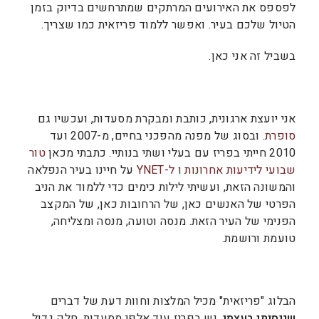
לפספס את האירועים המרתקים שמתרחשים בדיוק בזמן
הטיול שלכם בעיר. ואפשר ללמוד פריזאית כמו שצריך.
בשביל זה אני כאן.
אני יועצת ארגונית, כותבת ומבקרת מסעדות, ועכשיו גם
סופרת
. ובסוג של מפנה מהפכני בחיים, מ-2007 ועד
2010 חייתי בפריז עם בעלי ושתי בנותיי. כתבתי מכאן
טור
שבועי לידיעות אחרונות ו ל-YNET
על חיינו בעיר הנפלאה
והמשונה הזאת, ועשיתי לילות כימים כדי ללמוד את הניב
הפרטי של האנשים כאן, של הרחובות כאן, של המקצב
הפנימי של העיר הזאת. מנסה וטועה, מנסה ומצליחה,
טועמת ורושמת.
הבלוג "פריזאית" מכיל המלצות וחוות דעת של דברים
שניסיתי
בעצמי.
יש בפריז עוד אלפי מסעדות, חלק גדול