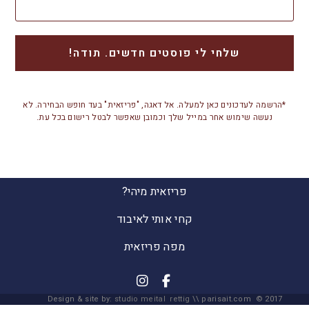
*הרשמה לעדכונים כאן למעלה. אל דאגה, "פריזאית" בעד חופש הבחירה. לא
נעשה שימוש אחר במייל שלך וכמובן שאפשר לבטל רישום בכל עת.
פריזאית מיהי?
קחי אותי לאיבוד
מפה פריזאית
Design & site by:
studio meital rettig
\\ parisait.com © 2017