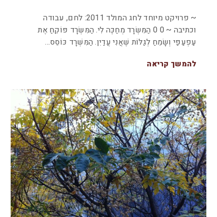
~ פרויקט מיוחד לחג המולד 2011: לחם, עבודה
וכתיבה ~ 0 0 הַמִּשְׂרָד מְחַכֶּה לִי. הַמִּשְׂרָד פּוֹקֵחַ אֶת
עַפְעַפַּי וְשָׂמֵחַ לְגַלּוֹת שֶׁאֲנִי עֲדַיִן. הַמִּשְׁרָד כּוֹסֵס…
להמשך קריאה