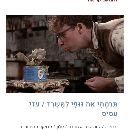
תָּרַמְתִּי אֶת גּוּפִי לַמִּשְׁרָד / עדי
עסיס
כתיבה
/
לחם, עבודה, כתיבה
/
סלון
/
פרויקטים מיוחדים