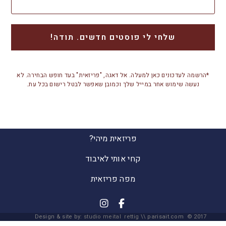
*הרשמה לעדכונים כאן למעלה. אל דאגה, "פריזאית" בעד חופש הבחירה. לא
נעשה שימוש אחר במייל שלך וכמובן שאפשר לבטל רישום בכל עת.
פריזאית מיהי?
קחי אותי לאיבוד
מפה פריזאית
Design & site by:
studio meital rettig
\\ parisait.com © 2017