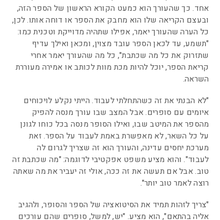
אחד. כך שהעורך הוא כמעט הקורא הראשון של הספר הזה,
ובעצם הקריאה שלו הוא מחבק את הספר או דוחה אותו. לכן,
כל הערה שהעורך יאמר, אפילו שתהיה מדוייקת וטכנית כמו:
"תשמע, עד לכאן הספר עובד מצוין, ומכאן ואילך עדיף
שתזרוק את כל מה שכתבת", כל מה שהעורך יאמר אחרי
קריאת הספר, יוכל להיות מכת מוות לכותב או אמירה מעוררת
השראה.
"לא הבנתי את זה כשהתחלתי לעבוד. הייתי נקלע לויכוחים
איומים עם סופרים. אבל המצב שבו עורך מנסה להפיק
מהספר את המיטב שבו, ואילו הסופר מנסה בכל כוחו לגונן
על כל השאר, לא מאפשרת באמת לעבוד על הספר. זאת
מערכת יחסים עדינה, והעורך הוא זה שצריך לגרום לה
לעבוד". והוא מציע משפט אפקטיבי לדוגמה: "מה שכתבת זה
טוב. אבל אם תעשה את זה ככה, אולי זה יעביר את מה שאתה
רוצה לאמר טוב יותר".
"צריך לזהות תמיד את הסיטואציה של הספר והסופר, ולהגיב
אליה בהתאם", הוא מציע. "יש, למשל, סופרים שהם עורכים