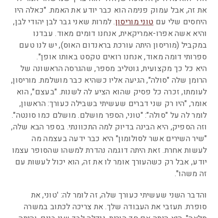
את זה, אבל עמוק פנימה הוא כבר יודע את האמת. "כאלה היו
היחסים שלי עם
טוני מוריסון
. למרות שאני גבר לבן יהודי לבן,
והיא אשה אפרו-אמריקאית, אנחנו דומים מאוד. עבדנו
במקביל (מוריסון היתה עורכת בראנדום האוס), יש לנו טעם
ספרותי דומה מאוד, אנחנו רואים טקסט באותו אופן".
היא כל כך מקצועית, גוטליב מספר, שהגרסה הראשונה של
הרומן שלה "סולה", הגיעה אליו כשהיא כבר מושלמת. מוריסון,
לעומתו, זכרה כל פסיק שהוא הציע לה לשנות. "בעצם", הוא
אומר, "היו רק שני דברים שעשיתי בשבילה כעורך: הראשון,
לומר לה על "סולה": "טוני, הספר מושלם. מושלם כמו סונטה".
וזה הספיק, היא הבינה בדיוק למה התכוונתי. בספר הבא שלה,
"שיר השירים אשר לסולומון" היא כבר ידעה בעצמה מה
לעשות אחרת. זאת היתה דוגמה נהדרת למשהו שהסופר עצמו
יודע, אבל רק כשהעורך אומר לו את זה, הוא יכול לעשות עם
זה משהו".
והדבר השני שעשיתי כעורך שלה, זה לומר לה: 'טוני, את
סופרת. תעזבי את העבודה שלך. את צריכה לכתוב במשרה