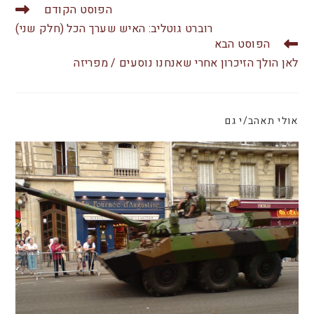
er
e
s
הפוסט הקודם
b
A
רוברט גוטליב: האיש שערך הכל (חלק שני)
הפוסט הבא
o
p
לאן הולך הזיכרון אחרי שאנחנו נוסעים / מפריזה
o
p
k
אולי תאהב/י גם