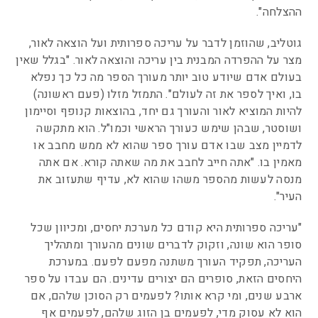
ההצלחה".
גוטליב, שהוזמן לדבר על עריכה ספרותית ועל הוצאה לאור,
מצר על ההפרדה המבנית בין עריכה והוצאה לאור. "בגלל שאין
בעולם אדם שיודע טוב יותר מעורך הספר מה כל כך נפלא
בו, ואיך לספר את זה לעולם". התמזל מזלו (פעם ראשונה)
להיות המוציא לאור והעורך גם יחד, בהוצאות קנופף וסיימון
ושוסטר, שבהן שימש כעורך הראשי וכמו"ל. הוא מתקשה
לדמיין מצב שבו אדם עורך ספר שהוא לא ממש מחבב או
מאמין בו. "אתה חייב לחבב את מה שאתה קורא. אם אתה
מנסה לעשות מהספר משהו שהוא לא, עדיף שתעזוב את
העיר".
"עריכה ספרותית היא קודם כל מערכת יחסים, ומכיוון שכל
סופר הוא שונה, וזקוק לדברים שונים מהעורך ומתהליך
העריכה, תפקיד העורך משתנה מפעם לפעם. במערכת
היחסים הזאת, סופרים הם יצורים עדינים. הם עבדו על ספר
ארבע שנים, ומי קרא אותו? לפעמים רק הסוכן שלהם, אם
הוא לא עסוק מדי, לפעמים בן הזוג שלהם, לפעמים אף