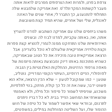
צרפת בפרט, ולמרות זאת הצרפתים מסרבים לראות אותה
מעבר לקשתות המקדונלד'ס. זאת אמריקה שלמבטא שלה
התחלתי להתגעגע, כך התברר לי, אחרי שנים של האזנה
לאנגלית, שלי ושל אחרים, שהיא תמיד קצת משובשת.
משהו ביחסים שלנו עם אמריקה השתבש. למדנו להעריץ
אותה, ואז, באותה עקביות, למדנו לבוז לה. ובשנים
האירופאיות שלנו התרחקנו ממנה לגמרי, להוציא קצת ספרות
וקצת טלויזיה אמריקאית שלעולם לא נוכל בלעדיהן. אבל
הרצאה אמריקאית טובה מזכירה את כל הטוב שבאמריקה,
כשהיא מתוכננת באותו דיוק ומבוצעת באותה מיומנות של
מאפה צרפתי: הרהיטות, ההחלקות האלגנטיות בין הגבוה
לפופולרי, הניים דרופינג, העיתוי הקומי המדוייק. גוטליב,
שטען – כמו שמקובל לטעון – שלא הכין הרצאה, אלא הוא
פשוט ידבר, עשה את זה כל כך קולח, מרתק, בנוי לתלפיות,
משכנע, שניסיתי לשמור כל סיפור וכל מילה, ולא האמנתי
שהשארתי את המחשב הנייד בבית. לא כל דבריו ניתנים
לתרגום, ובוודאי שאי אפשר לשמור על כל טיפה של חוש
ההומור שלו, ועל השליטה המוחלטת במילים, במשפטים,