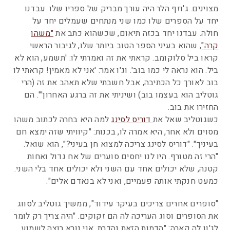
מצוינים. ג'וזף הלר היה עורך מבריק של ספריו שלו. עבדנו
יחד על הספרים שלו כמו שני מנתחים שעמלים יחד על
חולה. עבדנו יחד בכזה תיאום, שכשהוא כתב את
"משהו
קרה"
, שהוא בעיני הספר הטוב ביותר שלו, לגיבור הראשי
קראו ביל סלוקומב. קראתי את זה ואמרתי לו: 'תשמע, הוא לא
ביל. הוא נראה לי כמו בוב'. וג'ו אמר: 'אני לא מאמין! קראתי לו
בוב לאורך כל הכתיבה, אבל חשבתי שלא תאהב את זה (הרי
גוטליב הוא בעצמו בוב) ושיניתי את זה ברגע האחרון'". הם
החזירו את בוב.
כשגוטליב שאל את
דוריס לסינג
למה היא בחרה לכתוב משהו
מסוים ולא אחר, היא אמרה לו, בכנות: "קיוויתי שזה ימצא חם
בעיניך". "דוריס לסינג צריכה למצוא חן בעיני?", הוא שואל.
"הרי זה מטורף. היו לנו יחסים סוערים של אח גדול ואחות
קטנה, שלא יכולים אחד עם השני ולא יכולים אחד בלי השני.
כמעט חנקתי אותה פעמיים, ואני לא בנאדם אלים".
"סופרים אחרים צריכים בעיקר עידוד", ממשיך גוטליב לסווג
את הסופרים וסוג העריכה לה הם זקוקים. "היה צריך רק לומר
לג'ון לה קארה: "הדמות הזאת נהדרת, אני נורא רוצה לשמוע