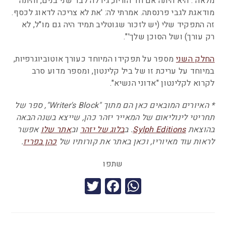
מלאה". היא היתה אם חד הורית, גידלה לבד שני בנים, והיתה
מודאגת לגבי פרנסתה. אמרתי לה: 'את לא צריכה לדאוג לכסף.
זה התפקיד שלי (יש לזכור שגוטליב תמיד היה גם מו"ל, לא
רק עורך) ושל הסוכן שלך'".
החלק השני
מספר על תפקידו המיוחד כעורך אוטוביוגרפיות,
במיוחד על עריכת זו של ביל קלינטון, ומספר מדוע סרב
לקרוא לקלינטון "אדוני הנשיא".
* האיורים המובאים כאן הם מתוך "Writer's Block", ספר של
תחריטי לינוליאום של המאייר יזהר כהן, שייצא בשנה הבאה
בהוצאת
Sylph Editions
. ב
בלוג של יזהר
וב
אתר שלו
אפשר
לראות עוד מאיוריו, וכאן באתר את קורותיו של
כהן בפריז
.
שתפו
T
F
W
wi
a
h
tt
c
at