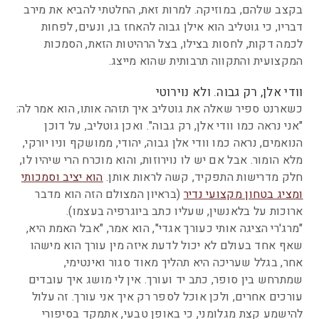
בקצב שלהם, במוזיקה. למרות זאת, החלטתי להביא את מירב
דבריו, כי גוטליב הוא אילן גבוה להאחז בו, ונעים, לפחות
לכמה דקות, לחסות בצילו, בצל הרהיטות הזאת, הסמכות
המקצועית והתקווה תרבותית שהוא מייצג.
וודי אלן, רק גבוה. ולא נוירוטי
כשארנט ספיר שאלה את גוטליב איך תזהה אותו, הוא אמר לה:
"אני נראה כמו וודי אלן, רק גבוה". ואכן גוטליב, על דוכן
הנואמים, נראה כמו וודי אלן גבוה, יהודי, ממושקף וניו יורקי,
מלא הומור. אבל אם יש לו נוירוזות, והוא מוכרח הרי שיהיו לו,
חלק מדרישות התפקיד, קשה לראות אותן.
הוא יציב וסמכותי
ומציג בטחון מקצועי נדיר
(בראיון המצולם הזה הוא מדבר
ארוכות על בלאנשין, שעליו כתב ביוגרפיה בעצמו).
"מרג'רי הציגה אותי כעורך אגדי", הוא אמר, "אבל האמת היא,
שאף אחד בעולם לא יכול לדעת איזה מין עורך הוא מישהו
אחר, בגלל שעריכה היא תהליך מאוד סגור ואינטימי,
שמתרחש בין סופר, כתב יד ועורך. אין לי מושג איך עובדים
עורכים אחרים, ולכן אוכל לספר רק איך אני עורך. זה עלול
להישמע קצת מגלומני, כי באופן טבעי, אתמקד בסיפורי