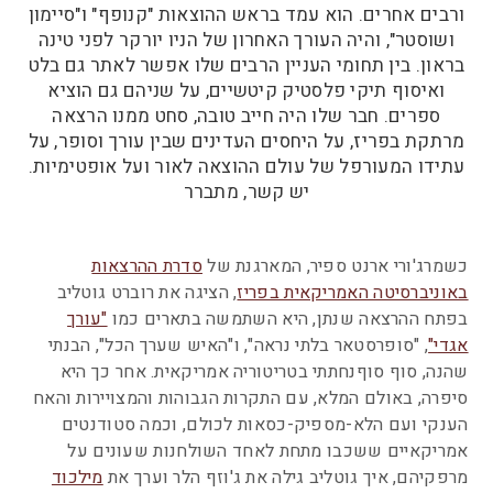
ורבים אחרים. הוא עמד בראש ההוצאות "קנופף" ו"סיימון
ושוסטר", והיה העורך האחרון של הניו יורקר לפני טינה
בראון. בין תחומי העניין הרבים שלו אפשר לאתר גם בלט
ואיסוף תיקי פלסטיק קיטשיים, על שניהם גם הוציא
ספרים. חבר שלו היה חייב טובה, סחט ממנו הרצאה
מרתקת בפריז, על היחסים העדינים שבין עורך וסופר, על
עתידו המעורפל של עולם ההוצאה לאור ועל אופטימיות.
יש קשר, מתברר
כשמרג'ורי ארנט ספיר, המארגנת של
סדרת ההרצאות
באוניברסיטה האמריקאית בפריז
, הציגה את רוברט גוטליב
בפתח ההרצאה שנתן, היא השתמשה בתארים כמו
"עורך
אגדי"
, "סופרסטאר בלתי נראה", ו"האיש שערך הכל", הבנתי
שהנה, סוף סוףנחתתי בטריטוריה אמריקאית. אחר כך היא
סיפרה, באולם המלא, עם התקרות הגבוהות והמצויירות והאח
הענקי ועם הלא-מספיק-כסאות לכולם, וכמה סטודנטים
אמריקאיים ששכבו מתחת לאחד השולחנות שעונים על
מרפקיהם, איך גוטליב גילה את ג'וזף הלר וערך את
מילכוד