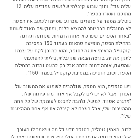
עליה עוד", ותוך שבוע קיבלתי שלושים עמודים עליה. 12
מתוכם נשארו בספר".
גוטליב מספר על סופרים שברגע שסיימו לכתוב את הספר,
לא מסוגלים כבר יותר להמציא כלום, ומתקשים מאוד לשנות.
"באחד הספרים שערכתי, אחת הדמויות שנורתה ונהרגה
בתחילת הספר, הופיעה פתאום בעמוד 150 במסיבת
קוקטייל. הראיתי את זה לסופר, והוא כמובן לקח על עצמו
לתקן את זה. בגרסה הבאה שקיבלתי, גיליתי להפתעתי
שהפעם, אותה דמות נורתה אבל רק כמעט נהרגה בתחילת
הספר, ושוב הופיעה במסיבת קוקטייל בעמוד 150".
ויש סופרים, הוא מספר, שנלהבים לשמוע את המשוב של
העורך, אבל לא יכולים לקבל אף אחד מהרעיונות שלו.
"מרגרט אטווד, למשל, נלהבה להכנס לעומקה של כל אחת
מההערות שלי, אבל בעצם לא קיבלה את אף אחת מההצעות
שלי".
לרוב, מאמין גוטליב, הסופר יודע כל מה שיאמר לו העורך.
אולי הוא מדחיק או מכחיש, אולי הוא צריך שמישהו יאמר לו