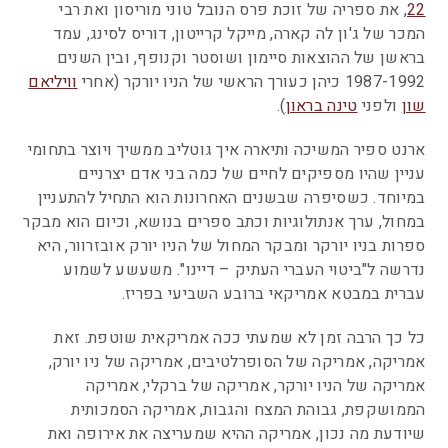
22
, את ספריה של זוכת פרס הנובל טוני מוריסון ואת רבי
המכר של ג'ון לה קארה, מייקל קרייטון, דוריס לסינג, עמד
בראשן של ההוצאות סיימון ושוסטר וקנופף, ובין השנים
1987-1992 כיהן כעורך הראשי של הניו יורקר (אחרי
וויליאם
שון
ולפני
טינה בראון
).
ארנט ספיר המשיכה ותיארה איך גוטליב ממשיך ויוצר בתחומי
עניין שהיו מספיקים לחיים של כמה בני אדם יצרניים
במיוחד. כשסיפרה שבשנים האחרונות הוא התחיל להתעניין
במחול, ערך אנתולוגיות וכתב ספרים בנושא, וכיום הוא מבקר
ספרות בניו יורקר ומבקר המחול של הניו יורק אובזרוור, היא
נדרשה ל"ביטוי העברי העתיק – דיינו". משעשע לשמוע
עברית במבטא אמריקאי ברובע השביעי בפריז.
כל כך הרבה זמן לא שמעתי ככה אמריקאית שוטפת. זאת
אמריקה, אמריקה של הסופרלטיבים, אמריקה של ניו יורק,
אמריקה של הניו יורקר, אמריקה של ברקלי, אמריקה
הממושקפת, גבוהת המצח והגבות, אמריקה הסמכותית
שיודעת מה נכון, אמריקה ההיא שמעריצה את אירופה ואת