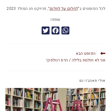
לכל הפוסטים ב"
לחלום על לחלום
", פרויקט חג המולד 2023
שתפו
T
F
W
wi
a
h
tt
c
at
er
e
s
הפוסט הבא
b
A
אני לא חולמת בלילה / הדס רגולסקי
o
p
o
p
אולי תאהב/י גם
k