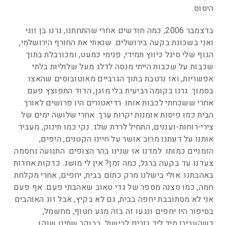
היסוס.
בדצמבר 2006, כמה חודשים אחרי שהתחתנו, גרנו בן זוגי
ואני בשכונת בקעה בירושלים. שנאתי את החורף הירושלמי,
הגוף שלי סיגל כיווץ תמידי, פנימי כמעט, ומכורבלת בתוך
שכבות על שכבות הייתי מנסה לדלג מעל שלוליות בלתי
אפשריות, ואז נרטבת בתוך הגרביים מאוטובוסים שהאצו
בסמוך. גרנו בקומה רביעית בלי מזגן, הדוד התפוצץ פעם
אחרי ששכחתי לכבות אותו. רדיאטורים היו פרושים לאורך
הבית כמו פיסות אומנות יקרות ערך. אחרי שלושה ימים של
צירי-רוחות-ועננים, התחיל לרדת שלג. נקי כמו תינוק, מעביר
אותנו על דעתנו מרוב אושר על חיינו הקטנים, היפים,
הזמניים כמותו. למדנו אז שנינו בהר הצופים. התנועה נחסמה.
צעדנו עד בקעה ברגל, כמה זמן? אין לי מושג. כדקות אחדות
באהבתנו. אולי בישלנו מרק כתום בבית, יחפים, אחרי מקלחת
חמה, כמו סצנה מספר של גדי טאוב שאהבתי פעם. אף פעם
אני לא מסתובבת יחפה בבית, גם לא בקיץ, אבל זוג האוהבים
בסיפור היו יחפים ונגעו זה בזה מגע חטוף, מחשמל,
כשהעבירו מיד ליד גזרים לבישול. בבוקר שתינו שוקו