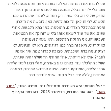
אני לוכדת את התמונות האלה וכותבת אותן ומתגעגעת להיות
שוב בלי ילדים בכלל, ומתגעגעת לטבוע שוב בתוך האור
החזק של לידה, בלי עתיד, רק חמדה, לענוד את הרגע כמו
תכשיט, להיות כאן ולרצות להיות כאן. לובשת את הזכרון
ומסתובבת לכל הצדדים, מהוססת, כמו בתא הלבשה. אחרי
שנים, אפשר עוד לשאת אותו בלי שיחרוק? את המציאות
העכשווית, אני רחוקה מלתפוס. היא ענקית ועמוקה
כאוקיינוס, היא זזה מהר כמו דגיגונים, היא לא הגיונית, לא
רציפה, מרובדת ושכבתית, סבוכה ככדור צמר. איך אאמין
לעבר? אולי לא דייקתי, אולי החורף הירושלמי היה שגרתי,
השלג התלכלך עוד בטרם נגע באדמה, אולי רבנו לפני הלידה,
אחרי הלידה, התינוקת בכתה, הצוות הרפואי התרחק במעבה
המסדרון, לילה ירד בכל מקום. אינני לוכדת דבר.
– יעל סטטמן היא משוררת ופסיכולוגית. ספרה השני, "
בחוץ
שקט
", ראה אור החודש, בדצמבר 2023, בהוצאת הקיבוץ
המאוחד
*