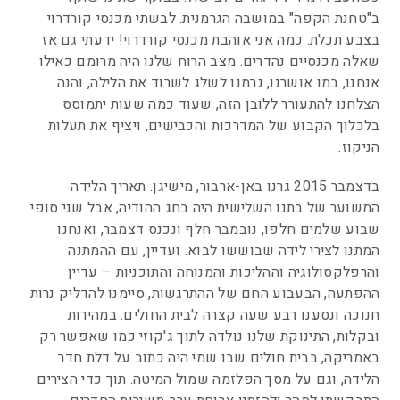
ב"טחנת הקפה" במושבה הגרמנית. לבשתי מכנסי קורדרוי
בצבע תכלת. כמה אני אוהבת מכנסי קורדרוי! ידעתי גם אז
שאלה מכנסיים נהדרים. מצב הרוח שלנו היה מרומם כאילו
אנחנו, במו אושרנו, גרמנו לשלג לשרוד את הלילה, והנה
הצלחנו להתעורר ללובן הזה, שעוד כמה שעות יתמוסס
בלכלוך הקבוע של המדרכות והכבישים, ויציף את תעלות
הניקוז.
בדצמבר 2015 גרנו באן-ארבור, מישיגן. תאריך הלידה
המשוער של בתנו השלישית היה בחג ההודיה, אבל שני סופי
שבוע שלמים חלפו, נובמבר חלף ונכנס דצמבר, ואנחנו
המתנו לצירי לידה שבוששו לבוא. ועדיין, עם ההמתנה
והרפלקסולוגיה וההליכות והמנוחה והתוכניות – עדיין
ההפתעה, הבעבוע החם של ההתרגשות, סיימנו להדליק נרות
חנוכה ונסענו רבע שעה קצרה לבית החולים. במהירות
ובקלות, התינוקת שלנו נולדה לתוך ג'קוזי כמו שאפשר רק
באמריקה, בבית חולים שבו שמי היה כתוב על דלת חדר
הלידה, וגם על מסך הפלזמה שמול המיטה. תוך כדי הצירים