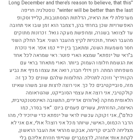
"Long December and there’s reason to believe, that this
winter will be better than the last". נוסטלגיה חריפה
מערפלת לי את הראיה, הדלתות המסתובבות, קליידוסקופ
האפשרויות שכן בחרתי בהן, דצמבר הוא זמן שבו אני תחובה
עד לצוואר בשגרה, ומחפשת מעקה גואל: זכרונות מתוקים
מהעבר האחד, תוכניות לקיץ מהעבר השני. אבל החלק השני
חסר משמעות השנה, ומתאבך בין ידיי כמו אפר. אני נזכרת
ב"ראי של ינפתא" שמצא הארי פוטר: ראי שמראה לכל אחד
את הגשמת חלומו העמוק ביותר. הארי מתאחד בראי עם
משפחתו המתה. רון ויזלי חברו, רואה את עצמו מניף את גביע
הקווידיץ' וזוכה לתהילה. החלומות שלהם שונים כל כך זה
מזה, סובייקטיבים כל כך. אני רוצה לרצות שוב משהו שאינו
קולקטיבי, אני רוצה את עצמי הסובייקט, שהטראומה
הלאומית מחקה (אלוהים אדירים, התשובה האינסטנקטיבית,
האיומה, החזרתית, עשרים פעמים ביום: "אני בסדר, כמו
כולם"), אני זקוקה עכשיו לראי של ינפתא כדי שיזכיר לי, מהו
הדבר הכמוס, האישי, שיותר מכל אני רוצה? אולי, אם אני לא
מצליחה להביט קדימה, אבקש מהראי את העבר הראשון,
לקחת אותי אחורה, לדצמברים שהייתי חוזרת אליהם בלי