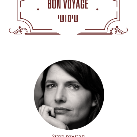
פריזאית מיהי?