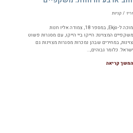
חוב ארבע הרוחות: משקפיים
ריז
/
קניות
סמוכה ל-Ekjo, במספר 18, צמודה אליו חנות
שקפיים המצוינת: הייקו ביי הייקו, עם מסגרות פשוט
וינות, במחירים שבהן נמכרות מסגרות מצוינות גם
שראל. כלומר גבוהים,…
משך קריאה