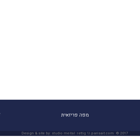
מפה פריזאית
Design & site by:
studio meital rettig
\\ parisait.com © 2017