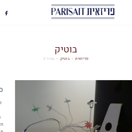
בוטיק
>
בוטיק
>
עמוד 2
ס
פ
הר
חמ
מא