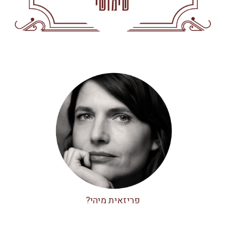
פריזאית מיהי?