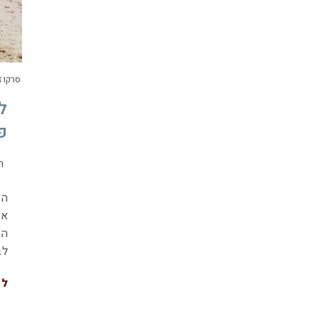
סרקוזי 
ל
פ
ה
הצ
אי
הס
לב
לה