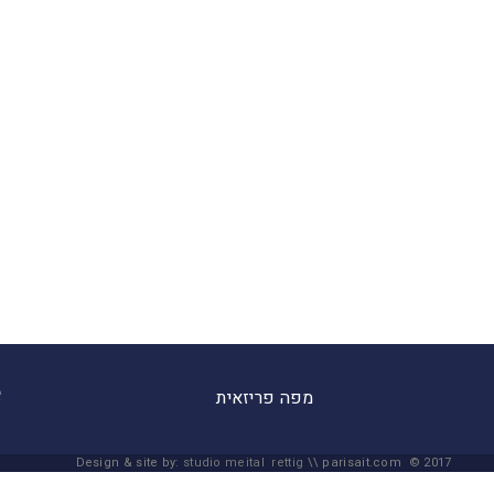
מפה פריזאית
Design & site by:
studio meital rettig
\\ parisait.com © 2017