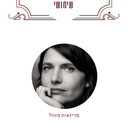
פריזאית מיהי?