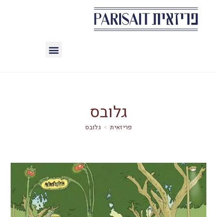
גלובס
>
גלובס