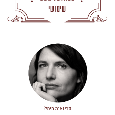
פריזאית מיהי?