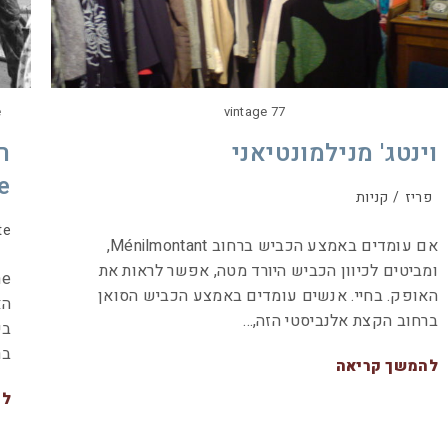
vintage 77
e
וינטג' מנילמונטיאני
e
פריז
/
קניות
te
אם עומדים באמצע הכביש ברחוב Ménilmontant,
ומביטים לכיוון הכביש היורד מטה, אפשר לראות את
האופק. בחיי. אנשים עומדים באמצע הכביש הסואן
הא
ברחוב הקצת אלנביסטי הזה,…
בי
בר
להמשך קריאה
לה