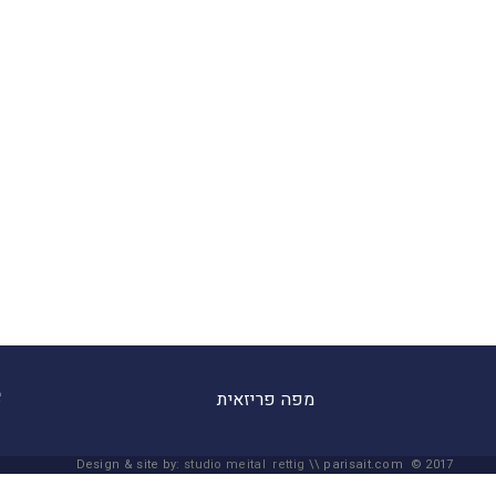
מפה פריזאית
Design & site by:
studio meital rettig
\\ parisait.com © 2017