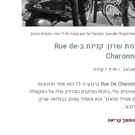
rue de Charonn. מתבשל על אש קטנה לכדי אזור מקסים ומגוון
רמת שרון: קניות ב-Rue de
Charonn
La Lis
/
פריז
/
קניות
Rue De Charonne ברובע ה-11 הוא אחד הרחובות
הובים עלי, בזכות המיקום המדויק שלו על הסקאלה
ן סטייל וגראנג'. הוא מתחיל עמוק בבולואר שרון,
ובע…
משך קריאה