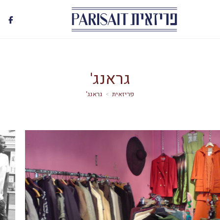
גראנג'
>
גראנג'