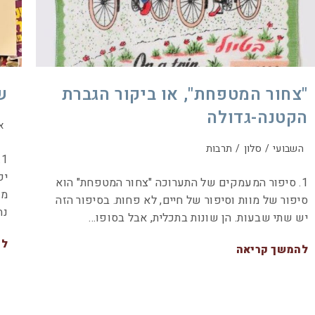
"צחור המטפחת", או ביקור הגברת
ש
הקטנה-גדולה
א
השבועי
/
סלון
/
תרבות
1
יפ
1. סיפור המעמקים של התערוכה "צחור המטפחת" הוא
מכ
סיפור של מוות וסיפור של חיים, לא פחות. בסיפור הזה
נח
יש שתי שבעות. הן שונות בתכלית, אבל בסופו…
לה
להמשך קריאה