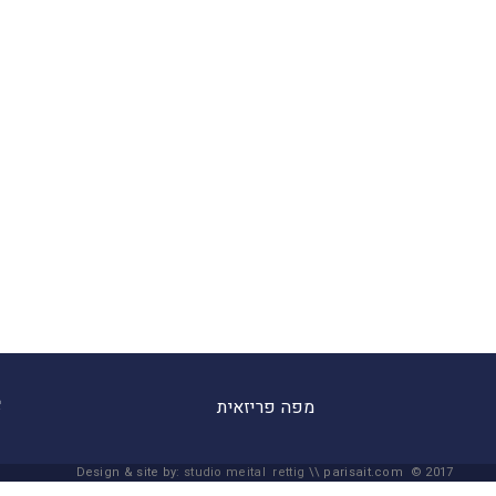
מפה פריזאית
Design & site by:
studio meital rettig
\\ parisait.com © 2017