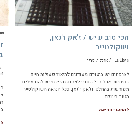
שנה טובה, 005
הכי טוב שיש / ז'אק ז'נאן,
שוקולטייר
ב
La Liste
/
אוכל
/
פריז
א
המ
לצרפתים יש ביטויים מעודנים לתיאור פעולות חיים
בסיסיות, אבל בכל הנוגע לאמנות הפיתוי יש להם מילים
חו
מפורשות בהחלט, וז'אק ז'נאן, ככל הנראה השוקולטייר
אפ
הטוב בעולם,…
רח
בע
להמשך קריאה
לה