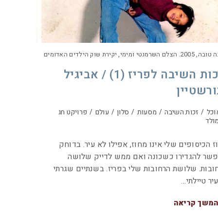
2. הצלם השרמנטי ומימי, יקירת שוק הילדים האדומים
זכות השיבה לפריז (1) / אביגיל
ורשטיין
וכל
/
זכות השיבה
/
מסעות
/
סלון
/
עולם
/
פרויקט חג
ולד
ז הכיסופים שלי אינו מחוז, אפילו לא עיר. בדוחק
שר להגדירו כשכונה ואם ממש לדייק שלושה
ובות. שלושת הרחובות שלי בפריז. בשנתיים שגרתי
יר טיילתי…
משך קריאה