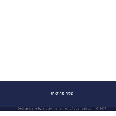
מפה פריזאית
Design & site by:
studio meital rettig
\\ parisait.com © 2017