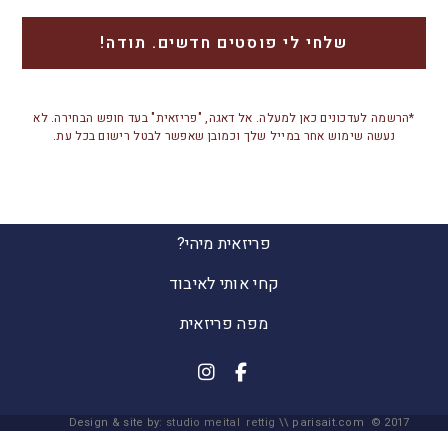
*הרשמה לעדכונים כאן למעלה. אל דאגה, "פריזאית" בעד חופש הבחירה. לא
נעשה שימוש אחר במייל שלך וכמובן שאפשר לבטל רישום בכל עת.
פריזאית מיהי?
קחי אותי לאיבוד
מפה פריזאית
Design & site by:
studio meital rettig
\\ parisait.com © 2017