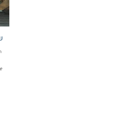
ש
ה
e