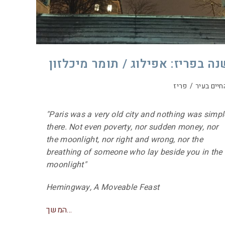
נה בפריז: אפילוג / תומר מיכלזון
חיים בעיר
/
פריז
"Paris was a very old city and nothing was simpl
there. Not even poverty, nor sudden money, nor
the moonlight, nor right and wrong, nor the
breathing of someone who lay beside you in the
moonlight"
Hemingway, A Moveable Feast
המשך…