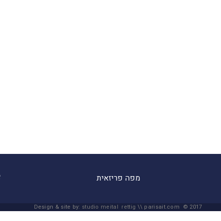
מפה פריזאית
Design & site by:
studio meital rettig
\\ parisait.com © 2017