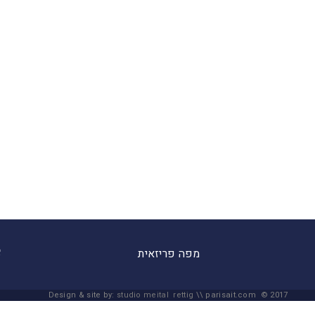
מפה פריזאית
Design & site by:
studio meital rettig
\\ parisait.com © 2017