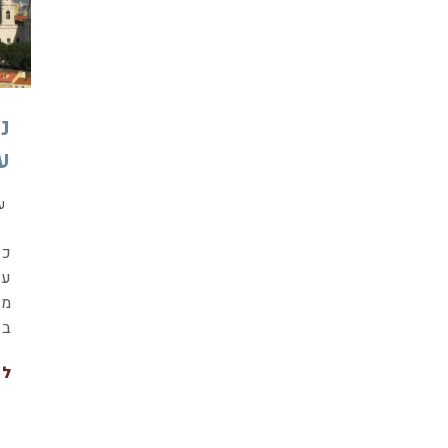
ע
ע
כש
עד
מת
בש
לה