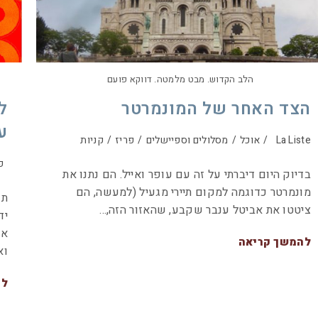
הלב הקדוש. מבט מלמטה. דווקא פועם
הצד האחר של המונמרטר
ע
La Liste
/
אוכל
/
מסלולים וספיישלים
/
פריז
/
קניות
פ
בדיוק היום דיברתי על זה עם עופר ואייל. הם נתנו את
מונמרטר כדוגמה למקום תיירי מגעיל (למעשה, הם
ציטטו את אביטל ענבר שקבע, שהאזור הזה,…
יד
אכ
להמשך קריאה
וא
לה