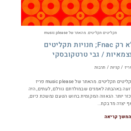
תקליטים תקליטים. מהאתר של music please
לא רק Fnac; חנויות תקליטים
צמאיות / גבי טרטקובסקי
ריז
/
קניות
/
תרבות
תקליטים תקליטים. מהאתר של music please פריז
ועה באהבתה לאמנים שבמולדתם גורלם, לעתים, היה
זר יותר. הגאווה המקומית בחוש הטעם נמשכת כיום,
ף יצרה מדבקת…
משך קריאה