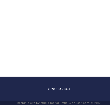
מפה פריזאית
Design & site by:
studio meital rettig
\\ parisait.com © 2017