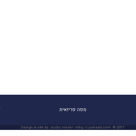
מפה פריזאית
Design & site by:
studio meital rettig
\\ parisait.com © 2017