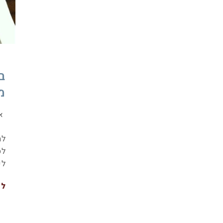
ב
מ
א
לה
לס
לק
לה