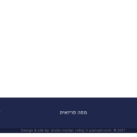
מפה פריזאית
Design & site by:
studio meital rettig
\\ parisait.com © 2017