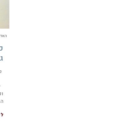
האדו
כ
ג
כ
הפ
לה