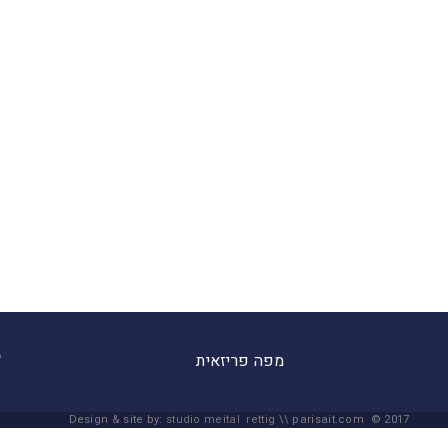
מפה פריזאית
Design & site by:
studio meital rettig
\\ parisait.com © 2017