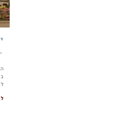
י
י
הי
בצ
לע
לה