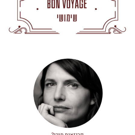
פריזאית מיהי?