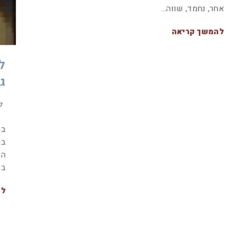
אחר, נחמד, שווה…
להמשך קריאה
ל
גז
ל
בה
בח
הע
בש
לה