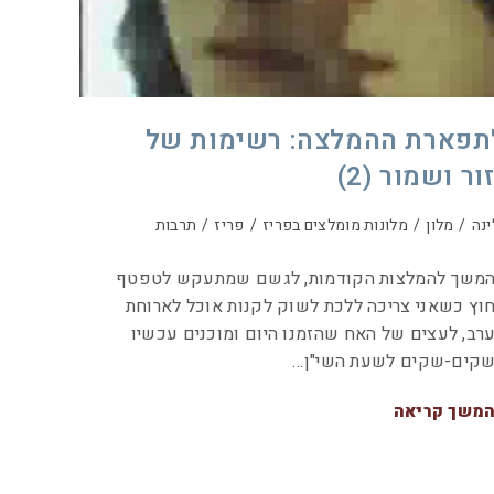
תפארת ההמלצה: רשימות של
ור ושמור (2)
ינה
/
מלון
/
מלונות מומלצים בפריז
/
פריז
/
תרבות
משך להמלצות הקודמות, לגשם שמתעקש לטפטף
וץ כשאני צריכה ללכת לשוק לקנות אוכל לארוחת
רב, לעצים של האח שהזמנו היום ומוכנים עכשיו
קים-שקים לשעת השי"ן…
משך קריאה