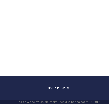
מפה פריזאית
Design & site by:
studio meital rettig
\\ parisait.com © 2017