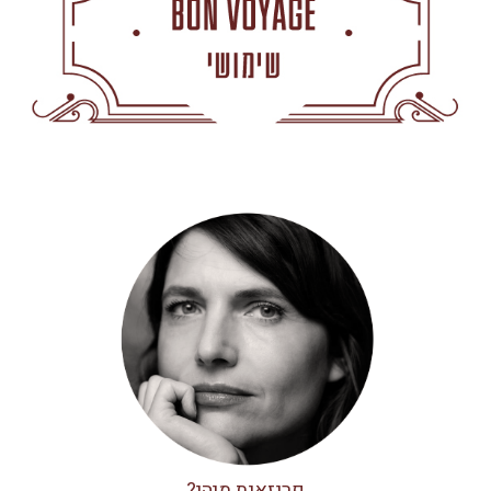
פריזאית מיהי?