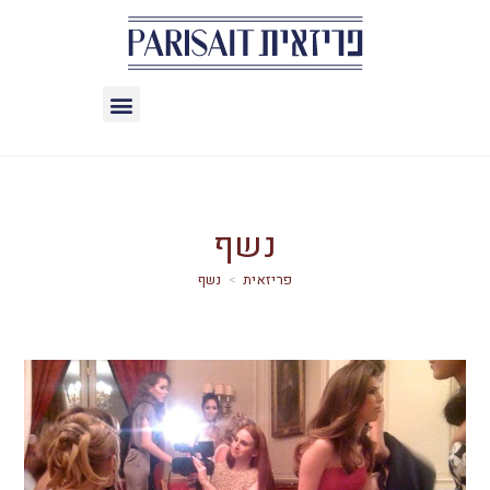
נשף
>
נשף