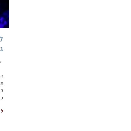
ל
גז
א
המ
תו
כז
כמ
לה