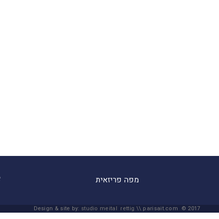
מפה פריזאית
Design & site by:
studio meital rettig
\\ parisait.com © 2017