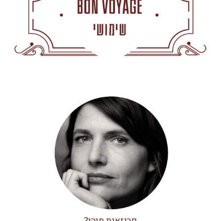
פריזאית מיהי?