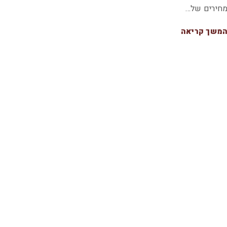
חירים של…
משך קריאה