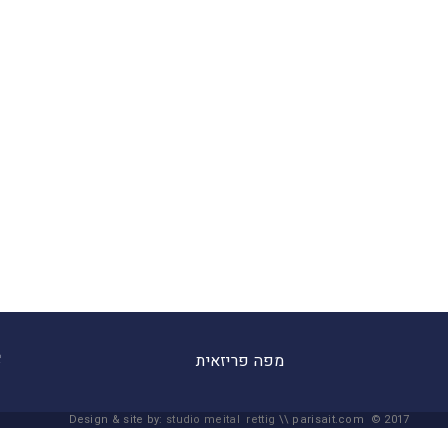
מפה פריזאית
Design & site by:
studio meital rettig
\\ parisait.com © 2017