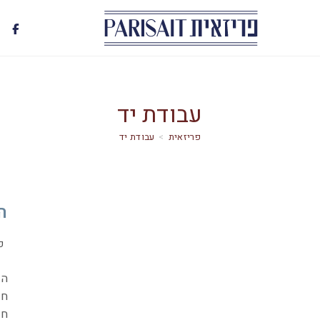
עבודת יד
>
עבודת יד
הנ
פ
הנ
חל
חו