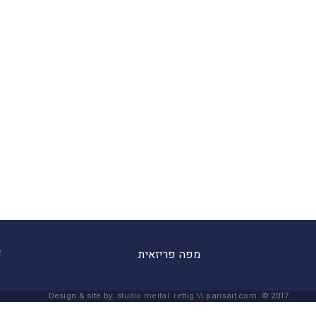
מפה פריזאית
Design & site by:
studio meital rettig
\\ parisait.com © 2017