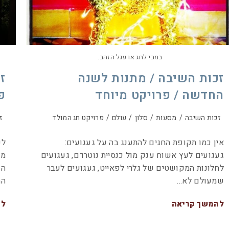
במבי לחג או עגל הזהב.
זכות השיבה / מתנות לשנה
ז
החדשה / פרויקט מיוחד
פ
זכות השיבה
/
מסעות
/
סלון
/
עולם
/
פרויקט חג המולד
ז
אין כמו תקופת החגים להתענג בה על געגועים:
לק
געגועים לעץ אשוח ענק מול כנסיית נוטרדם, געגועים
מה
לחלונות המקושטים של גלרי לפאייט, געגועים לעבר
הפ
שמעולם לא…
הח
להמשך קריאה
לה