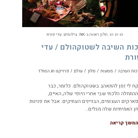
הו הו הו. חלון ראווה ב-NK. צילומים: עדי פורת
כות השיבה לשטוקהולם / עדי
ורת
כות השיבה
/
מסעות
/
סלון
/
עולם
/
פרויקט חג המולד
ח לי זמן להתאהב בשטוקהולם. כלומר, כבר
התחלה הלכתי שבי אחרי היופי שלה, האיים,
ארקים העצומים, הבניינים העתיקים. אבל את פנינות
ן האמיתיות שלה מגלים…
משך קריאה