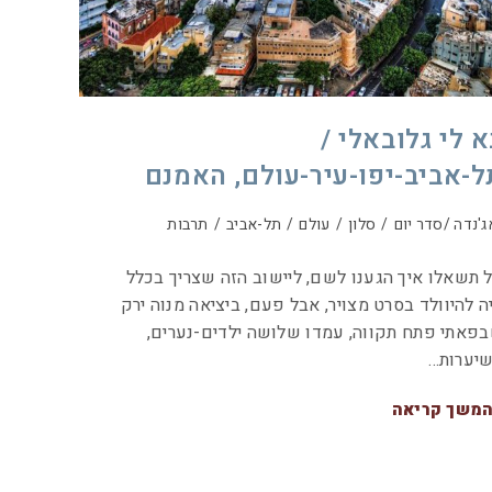
א לי גלובאלי /
ל-אביב-יפו-עיר-עולם, האמנם
ג'נדה /סדר יום
/
סלון
/
עולם
/
תל-אביב
/
תרבות
 תשאלו איך הגענו לשם, ליישוב הזה שצריך בכלל
ה להיוולד בסרט מצויר, אבל פעם, ביציאה מנוה ירק
פאתי פתח תקווה, עמדו שלושה ילדים-נערים,
יערות…
משך קריאה