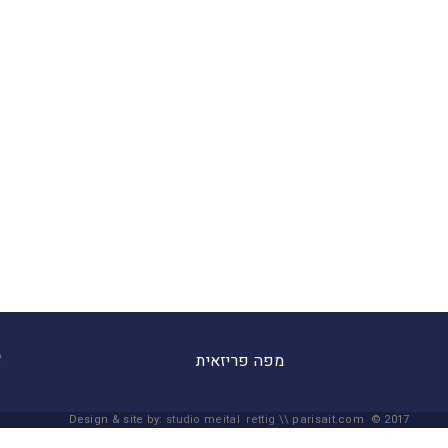
מפה פריזאית
Design & site by:
studio meital rettig
\\ parisait.com © 2017