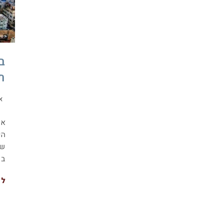
ב
ת
א
אל
הי
שב
בש
לה