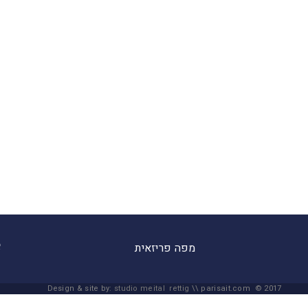
מפה פריזאית
Design & site by:
studio meital rettig
\\ parisait.com © 2017