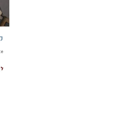
ק
te
לה