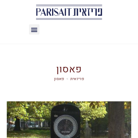
פאסון
>
פאסון