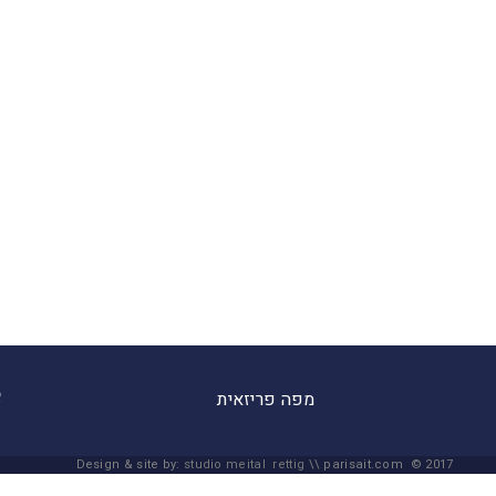
מפה פריזאית
Design & site by:
studio meital rettig
\\ parisait.com © 2017