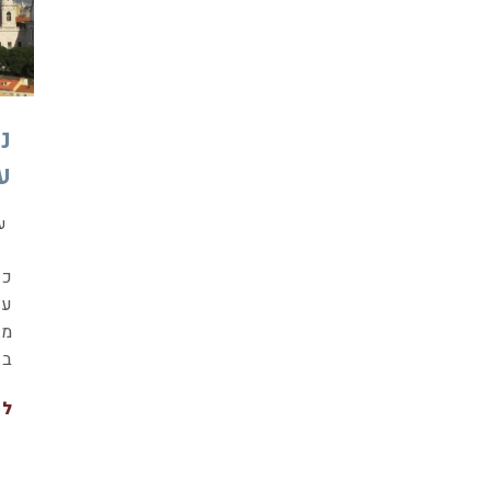
ע
ע
כש
עד
מת
בש
לה