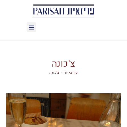
צ'כונה
>
צ'כונה