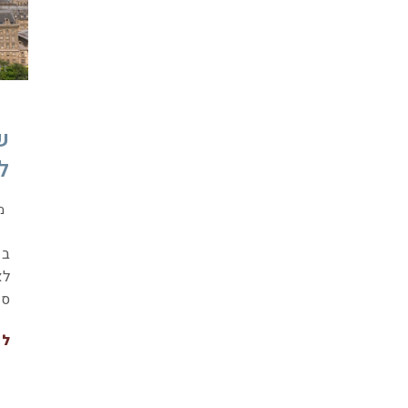
ש
ל
מ
בש
לא
ספ
לה