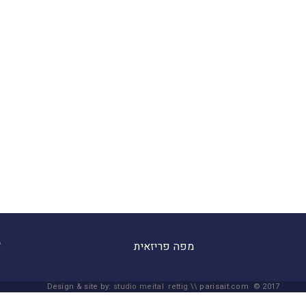
מפה פריזאית
Design & site by:
studio meital rettig
\\ parisait.com © 2017