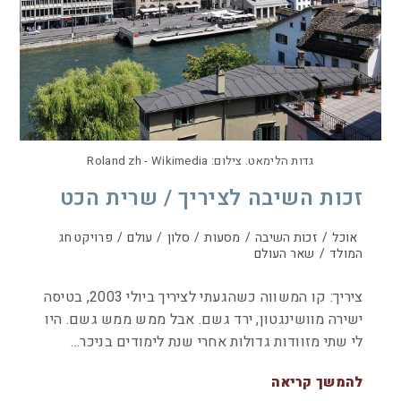
גדות הלימאט. צילום: Roland zh - Wikimedia
זכות השיבה לציריך / שרית הכט
אוכל
/
זכות השיבה
/
מסעות
/
סלון
/
עולם
/
פרויקט חג
המולד
/
שאר העולם
ציריך: קו המשווה כשהגעתי לציריך ביולי 2003, בטיסה
ישירה מוושינגטון, ירד גשם. אבל ממש ממש גשם. היו
לי שתי מזוודות גדולות אחרי שנת לימודים בניכר…
להמשך קריאה