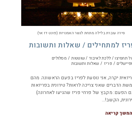
סירה עוברת בלילה מתחת לגשר האמנויות (פונט דז אר)
ריז למתחילים / שאלות ותשובות
ל תחמיצו / ללכת לאיבוד / שוטטות
/
מסלולים
פיישלים
/
פריז
/
שאלות ותשובות
יזאית יקרה, אני נוסעת לפריז בפעם הראשונה. מהם
שת הדברים שאני צריכה לראות? טירונית בפריזאות
ם הפעם: מקבץ של פרחי פריז שהגיעו לאחרונה)
רונית, הקשב!…
משך קריאה