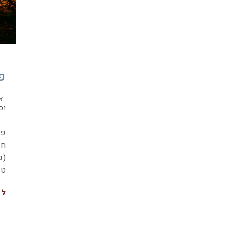
פ
א
וס
פר
חמ
(ג
טי
לה