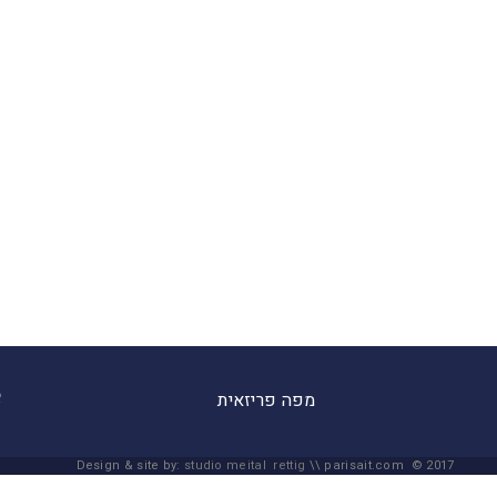
מפה פריזאית
Design & site by:
studio meital rettig
\\ parisait.com © 2017