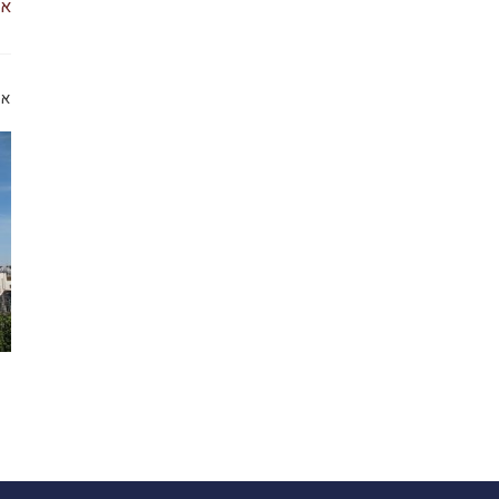
או
או