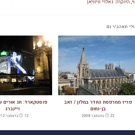
b
A
י, היוקרה: גאלרי וויוויאן
o
p
o
p
לי תאהב/י גם
k
פריז ממרפסת החדר במלון / זאב
פוסטקארד: חג אורים ש
בן-נחום
ויינברג
22 בנובמבר 2008
12 בדצמבר 2012