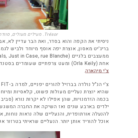
Trésor. מעילים מעולים, סוודרים רכים וחולצות
ניסיתי את הקפה והוא בסדר, ואת הבר עדיין לא, אב
בריג'יט מאסון, אוצרת יפה אוסף מיוחד ולביש לגמר
אחת (Orla Keily) ומעט צרפתיים שעומדים בסטנדרטים, והכי הכי שוות הן הנעליים של
צ'י מיהארה
.
צ
שהיא יוצרת נעליים מעולות פשוט, קלאסיות ומיוחדו
בכמה הזדמנויות, שהן אפילו לא יקרות נורא (סביב
ילדים בארבע שנים ואז השיקה את החברה המשגש
להנעלה אורתופדית, והנעליים שלה נראות נוחות,
אוכל להוריד אותן יותר. הנעליים שראיתי בטרזור אפ