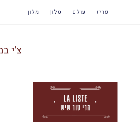
פריז
עולם
סלון
מלון
צ'י ב