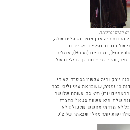
ל החנות היא אכן אוצר. הבעלים שלה,
י של בגדים, נעליים ואביזרים
ממעצבים בלגיים (Essentials, Just in Case, rue Blanche), ספרדיים (Hoss), אנגליה
'י הנ"ל נולדה בברזיל להורים יפניים, למדה ב-FIT בניו יורק וחיה עכשיו בספרד. לא די
ת בו זמנית, ששבו את עיני וליבי כבר
 המאתיים יורו) היא גם עשתה שלושה
גת שלה. היא עשתה סטאז' בחברה
 אבל לא מדדתי מחשש שלעולם לא
ילו יפות יותר מאלו שבאתר של צ'י.