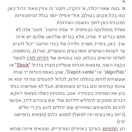
א'
ת:
בטח שאני יכולה, א' היקרה, וינטג' זה עניין מאוד גדול כאן,
כמו בכל מקום בעולם, אולי אפילו יותר בגלל ההיסטוריות
המובנית כאן לתוך הנשמה העירונית.
נתחיל מהחלוקה הבסיסית: יד שניה ווינטג'. וינטג' אלה לא
סתם בגדים יד שניה, אלא בגדים שליושן שלהם יש איזה
ערך. כאן, בפריז, תאריך הלידה של בגדי הוינטג' יכול להגיע
עד לשנות השישים והארבעים והעשרים, וערכם, בהתאמה,
לאלפי יורואים בקלות, כמו בחנויות של
דידייה לודו
, למשל.
בקצה השני, נמצאות חנויות שעליהן מצוין בגדול "
Stock
" או
"dégriffés"
או "Depot-vente", שהן באמת חנויות יד שניה
שעשויות להיות בהחלט זולות, לכלול לפעמים עודפי יצוא או
עונות קודמות וגם בגדים משומשים, אבל לא שמישהו בוחר
בהן את הסחורה בקפידה. אגב, בחנויות כאלה מצאתי דווקא
דברים מתוקים להפליא לילדות שלי. אם עוברים לידן, אפשר
להכנס ולפשפש.המחירים שם יכולים לנוע בין די זולים
(ג'ינס בארבעים יורו למשל) לממש כלום (חצאית בחמישה
יורו).
רוב
החנויות
, בעיקר באזורים הטרנדיים, נמצאים איפה שהוא