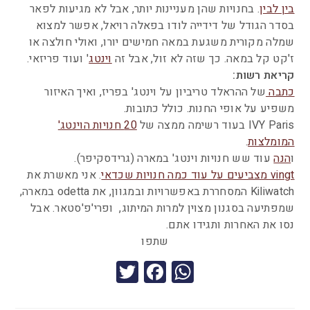
בין לבין
. בחנויות שהן מעניינות יותר, אבל לא מגיעות לפאר
בסדר הגודל של דידייה לודו בפאלה רויאל, אפשר למצוא
שמלה מקורית משגעת במאה חמישים יורו, ואולי חולצה או
ז'קט קל במאה. כך שזה לא זול, אבל זה
וינטג
' ועוד פריזאי.
קריאת רשות:
כתבה
של ההראלד טריביון על וינטג' בפריז, ואיך האיזור
משפיע על אופי החנות. כולל כתובות.
IVY Paris בעוד רשימה ממצה של
20 חנויות הוינטג'
המומלצות
.
ו
הנה
עוד שש חנויות וינטג' במארה (גרידסקיפר).
vingt מצביעים על עוד כמה חנויות שכדאי
. אני מאשרת את
Kiliwatch המסחררת באפשרויות ובמגוון, את odetta במארה,
שמפתיעה בסגנון מצוין למרות המיתוג, ופרי'פ'סטאר. אבל
נסו את האחרות ותגידו אתם.
שתפו
T
F
W
wi
a
h