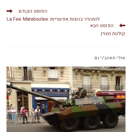
tt
c
at
er
e
s
הפוסט הקודם
b
A
להתהדר בנוצות אפשריות: La Fee Maraboutee
הפוסט הבא
o
p
קולטת מצוין
o
p
k
אולי תאהב/י גם