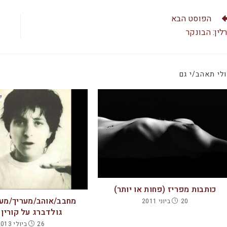
c
at
e
s
הפוסט הבא
b
A
לין: הבונקר
o
p
o
p
לי תאהב/י גם
k
כותבות מפריז (פחות או יותר)
מחבב/אוהב/מעריך/מער
20 ביוני 2011
גולדברג על קורין
26 ביולי 2013