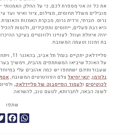
את כל זה אני מספרת לכם, כי על החלק האמנותי 
מובילים משלל תחומים, מצילום, ציור ואיור ועד ע
גרוס. חברתי, ורדית גרוס, מבקרת האמנות והאוצרת.
היא רבת פעלים, ייחוסים ותפקידים, ולנסות להכיל
יהיה איוולת ועוול. לעניינו רלוונטיים בעיקר ההי
בת זמננו וטעמה המשובח.
סליידלאק ית
על האוכל שיביאו המשתתפים מהבית, וימשיך בערב 
שעבודותיהם ישתתפו יש כמה אהובים עלי במיוחד
גלזרמן
,
ינאי יחיאל
צלם הפורטרטים המשובח,
אסף 
לכרטיסים
ו
לעמוד הפייסבוק של סליידלאק
, ולסיו
לשנה הבאה, לחברותא, לטעם טוב, להשראה.
שתפו
F
W
a
h