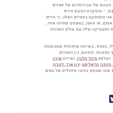
– מצגות של עבודותיהם של אמנים
יצוב – מופקדת הפעם ורדית
 אני מסתפקת בתארים האלה, כי ורדית
 אותם, או אותה, במשפט פתיחה אחד,
כרות המעמיקה שלה עם עולם האמנות
קיים בנמל תל אביב, בהאנגר 11, ויתחיל, כאמור, בארוחה שיתופית שמבוססת
המצגות. והפעם, בין האמנים
: הצלמת
מיכל חלבין
, הציירת
שירה
חנוכה
הריאליסט
ו
רון ארד, לונדון
.
ם שנה שטומן בחובו איחולים של ממש
T
w