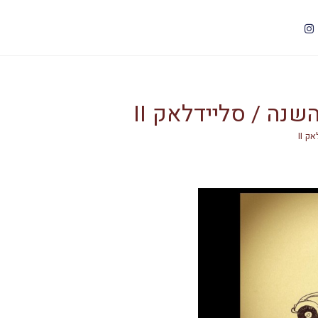
נה / סליידלאק II
 II