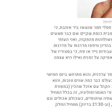
יחיאל
 פסלי חמר שנעשו ביד אוהבת; כי
 מבית כנסת שקיים שם כבר תשעים
שולחנות מהתקרה, ואני העזתי
בהריון טיפסו מדרגות על מדרגות
ודות נייר או פח; כי בסטודיו של
סיקה על זמנית ואילו היא עצמה
 היפר עדכנית, והוא מתרחש ביום חמישי
ין ערים בעולם כבר כמה שנים טובות, והוא
 הקהל עם אוכל שהכין (במסורת
י האנתרופולוגיה, זה בכלל התחיל
תיה שיתופיים, כשכולם אכולים וגם
שתויים קמעה ואולי אפילו מכירים האחד את השני, (וב-21:30 בדיוק) מתחיל החלק