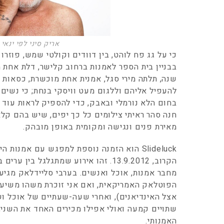
אריק סיני לפי ינאי 
כי על גג פח לוהט, בין דוודים וקולטי שמש, פוזרו
בבניין בית הספר לאמנות ברחוב קלישר, דלת אחת
שנה, תלתה מירי סגל, אמנית אחת מוכשרת, כסאות ו
להעפיל אליהם וללגום מעט וויסקי בנחת; כי נשים 
בחום הלא נורמלי ובאבק, כדי להספיק לראות עוד עב
חנה סהר ראיתי צילומים כל כך יפים, שיש בהם קלא
מאירת פנים ונגישה ומקומית באופן מובהק.
Slideluck הוא הזמנה נוספת למפגש עם אמנות
הקרוב, 13.9.2012. זהו אירוע שמתגלגל ב
מחבר אמנות, אוכל ואנשים. בערבי סליידלאק מגיע
הפוטלאק האמריקאית, ואם אני זוכרת משהו משיעור
אצל האינדיאנים), ואחרי שעה-שעתיים של אוכל וש
האמנותי.