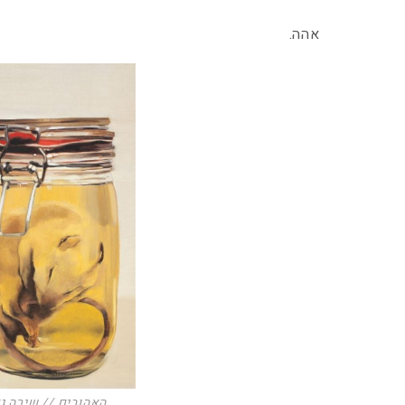
אהה.
האהובים // שירה ג