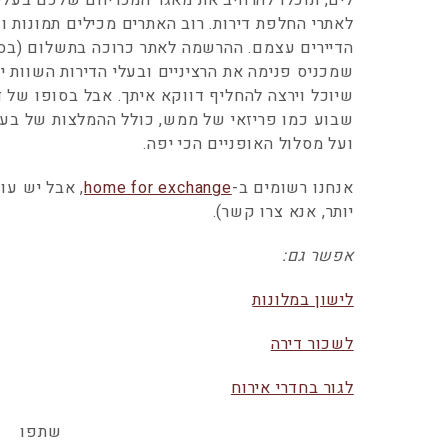
לים, תוכלו להרחיב את מאגר המכריחם שלכם בעלי
לאתרי החלפת דירות. רוב האתרים מכילים תמונות ו
הדיירים עצמם. ההרשמה לאתר כרוכה בתשלום (בסבי
שמכניס פנימה את הרציניים ובעלי הדירות השוות י
שיוכל וירצה להחליף דווקא איתך. אבל בסופו של 
שבוע כמו פריזאי של ממש, כולל ההמלצות של בעלי 
ועל מסלול האופניים הכי יפה.
אנחנו רשומים ב-
home for exchange
, אבל יש עו
יותר, אנא צרו קשר).
אפשר גם:
לישון במלונות
לשכור דירה
לגור בחדרי אירוח
שתפו