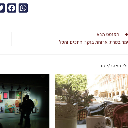
F
W
a
h
c
at
e
s
הפוסט הבא
b
A
מר בפריז: ארוחת בוקר, חיוכים והכל
o
p
o
p
לי תאהב/י גם
k