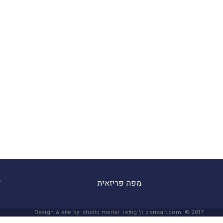
מפה פריזאית
Design & site by:
studio meital rettig
\\ parisait.com © 2017