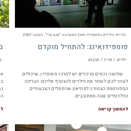
גלריית הילדים בפומפידו מתוך התערוכה "צבע טרי", דצמבר 2007
פומפידואינג: להתחיל מוקדם
ב
ילדים
/
פריז
/
תרבות
פ
שלושה נכסים מרכזיים יש למרכז פומפידו, שיכולים
אם
לעזור לכם לשחד את הילדים להצטרף אליכם: הבריכה
בל
המפורסמת הצמודה למוזיאון שהפסלים הצבעוניים
גב
והילדותיים שבה מסתובבים…
הנ
להמשך קריאה
לה