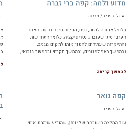
מדוע ולמה: קפה ברי זברה
מ
אוכל
/
פריז
/
תרבות
פ
בלוויל אמורה להיות, נניח, הפלורנטין החדשה. האזור
אם
הערבי-סיני שעובר ג'נטריפיקציה, כלומר התחדשות
או
והתייקרות שעתידים להפוך אותו למקום מגניב,
פי
ובהמשך ראוי למגורים, ובהמשך יוקרתי ובהמשך בובואי,
בה
…
לה
להמשך קריאה
קפה נואר
ה
ב
אוכל
/
פריז
א
עוד המלצה משובחת של יונתן, שהודיע שיהרוג אותי