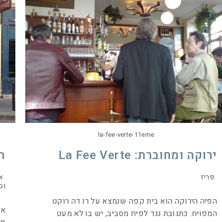
la-fee-verte-11eme
ירוקה ומחוברת: La Fee Verte
ה
פריז
א
וס
הפיה הירוקה הוא בית קפה שנמצא על רו דה רוקט
אנ
המפויח. כתגובת נגד לפיח מסביב, יש בו לא מעט