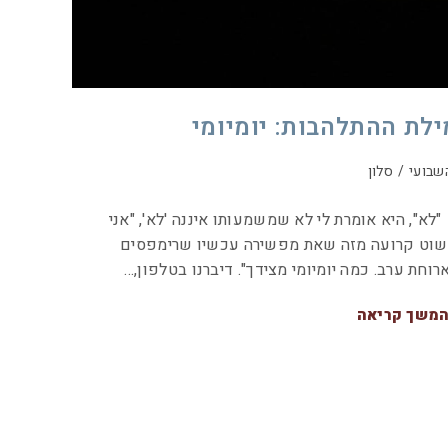
ילת ההתלהבות: יומיומי
שבועי
/
סלון
א", היא אומרת לי לא שמשמעותו איננה 'לא', "אני
וט קרועה מזה שאת מפשירה עכשיו שרימפסים
רוחת ערב. כמה יומיומי מצידך". דיברנו בטלפון,…
משך קריאה