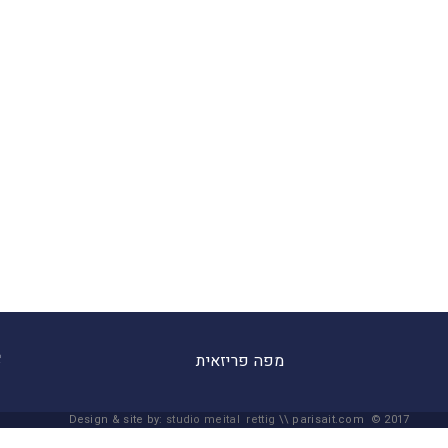
מפה פריזאית
Design & site by:
studio meital rettig
\\ parisait.com © 2017