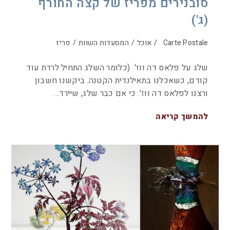
סובנירים מפריז של קצה החורף
(ג')
Carte Postale
/
אוכל
/
המסעדות השוות
/
פריז
שלג על פלאס דה ווז' (כלומר השלג התחיל לרדת עוד
קודם, כשאכלנו בתאילנדית הקטנה. ביקשנו חשבון
ורצנו לפלאס דה ווז'. כי אם כבר שלג, שיירד…
להמשך קריאה