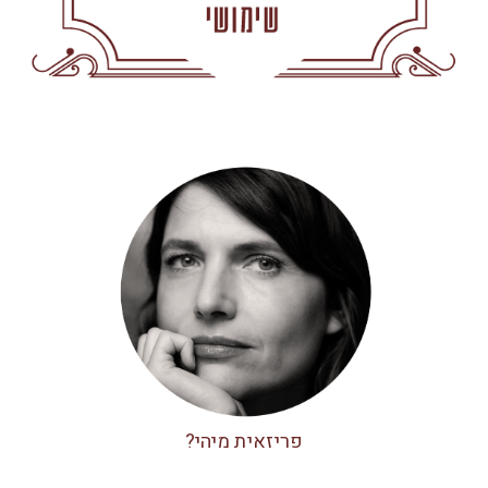
פריזאית מיהי?