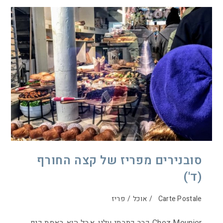
סובנירים מפריז של קצה החורף
(ד')
Carte Postale
/
אוכל
/
פריז
Chez Meunier כבר כתבתי עליו, אבל הוא באמת כיף