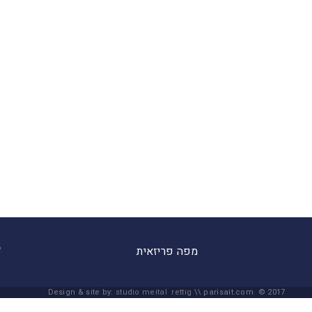
מפה פריזאית
Design & site by:
studio meital rettig
\\ parisait.com © 2017