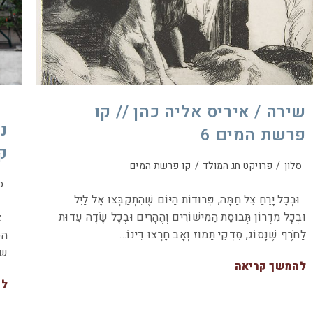
שירה / איריס אליה כהן // קו
נ
פרשת המים 6
ק
סלון
/
פרויקט חג המולד
/
קו פרשת המים
ס
וּבְכָל יָרֵחַ צֵל חַמָּה, פְּרוּדוֹת הַיּוֹם שֶׁהִתְקַבְּצוּ אֶל לַיִל
וּבְכָל מִדְרוֹן תְּבוּסַת הַמִּישׁוֹרִים וְהֶהָרִים וּבְכָל שָׂדֶה עֵדוּת
אם
לַחֹרֶף שֶׁנָּסוֹג, סִדְקֵי תַּמּוּז וְאָב חָרְצוּ דִּינוֹ…
הס
שמ
להמשך קריאה
לה