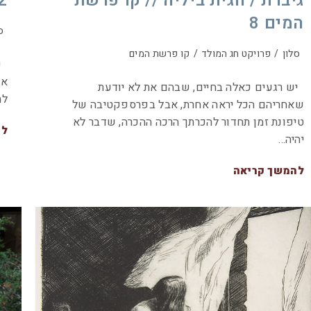
גיברת / חגית ביליה // קו פרשת
12 דקות / כ.
המים 8
ס
סלון
/
פרויקט חג המולד
/
קו פרשת המים
שמ
אס
יש רגעים כאלה בחיים, שבהם את לא יודעת
לת
שאחריהם הכל יראה אחרת, אבל בפרספקטיבה של
טיפונת זמן תחדור להכרתך הרכה ההכרה, שדבר לא
לה
יהיה…
להמשך קריאה