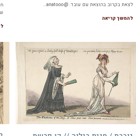
לצאת בקרוב בהוצאת עם עובד. @anatooo…
חק
של
להמשך קריאה
לה