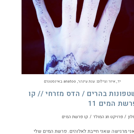
יד, איור וצילום: ענת עינהר, anatoo באינסטגרם
טפונות בהרים / הדס מזרחי // קו
רשת המים 11
לון
/
פרויקט חג המולד
/
קו פרשת המים
י מרגישה שאני חייבת לאלוהים. פרשת המים שלי