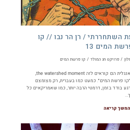
ת השתחררתי / רן הר נבו // קו
רשת המים 13
לון
/
פרויקט חג המולד
/
קו פרשת המים
באנגלית הם קוראים לזה the watershed moment,
קו פרשת המים״. כמעט כמו בעברית, רק מצומצם
גע בודד בזמן, דרמטי הרבה יותר, כמו שאמריקאים כל
…
משך קריאה