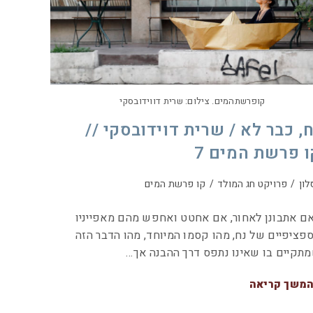
קופרשתהמים. צילום: שרית דווידובסקי
ח, כבר לא / שרית דוידובסקי //
ו פרשת המים 7
לון
/
פרויקט חג המולד
/
קו פרשת המים
 אתבונן לאחור, אם אחטט ואחפש מהם מאפייניו
פציפיים של נח, מהו קסמו המיוחד, מהו הדבר הזה
תקיים בו שאינו נתפס דרך ההבנה אך…
משך קריאה