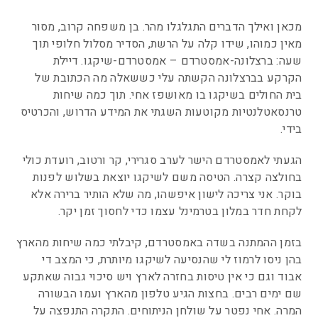
מכאן ואילך הדברים התגלגלו מהר. בן משפחה קרוב, מסור
מאין כמוהו, שידו קלה על הרשת, הסדיר מסלול חלופי תוך
שעה: ברצלונה-אמסטרדם – אמסטרדם-שיקגו. דיילת
הקרקע בברצלונה הקשתה עלי כששאלה מה הכתובת של
בית החולים בשיקגו בו מאושפז אחי. תוך כמה שיחות
טרנסאטלנטיות מקוטעות השגתי את המידע הדרוש, והכרטיס
בידי.
הגעתי לאמסטרדם הישר לערב סגרירי, קר ורטוב, רועדת כולי
בחולצה קצרה. הטיסה משם לשיקגו יוצאת בשלוש לפנות
בוקר. אני צריכה לישון איפשהו, מה שלא הותיר ברירה אלא
לקחת חדר במלון בטרמינל עצמו כדי לחסוך זמן יקר.
בזמן ההמתנה בשדה באמסטרדם, קיבלתי כמה שיחות מהארץ
בהן ניסו לרמוז לי שהנסיעה לשיקגו מיותרת, כי המצב די
אבוד וגם כי אין טיסות בחזרה לארץ ויש סיכוי גבוה שאתקע
שם ימים רבים. בחצות הגיע טלפון מהארץ ועמו הבשורה
המרה. אחי נפטר על שולחן הניתוחים. התקרה התנפצה על