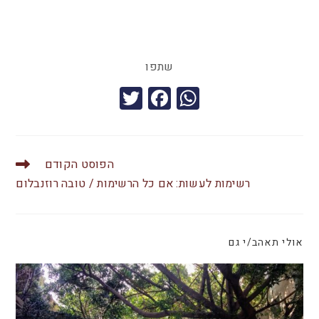
שתפו
T
F
W
wi
a
h
tt
c
at
er
e
s
הפוסט הקודם
b
A
רשימות לעשות: אם כל הרשימות / טובה רוזנבלום
o
p
o
p
אולי תאהב/י גם
k