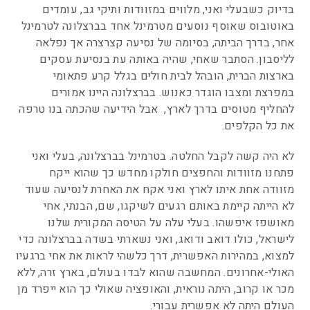
בדיוק כשבעלי ואני, מלווים במזוודות ותיקי גב, עומדים
באוטובוס שאוסף נוסעים מטרמינל אחד בברצלונה לטרמינל
אחר, בדרך הביתה, בסיומה של נסיעה קצרצרה אך נפלאה
לליסבון. הסתבר שאחי, שהיה באותה עת בנסיעת עסקים
בארצות הברית, הובהל לבית חולים בגלל קרע פתאומי
במפרצת ומצבו הוגדר כאנוש. בברצלונה היינו אמורים
להחליף מטוסים בדרך לארץ, אבל הידיעה שהכתה בנו טרפה
את כל הקלפים.
לא היה קשה לקבל החלטה. בטרמינל בברצלונה, בעלי ואני
פתחנו מזוודות והחפצים חולקו מחדש כך שהוא ייקח
מזוודה אחת איתו לארץ ואני אקח את האחרת לנסיעה שעוד
לא הייתה קיימת באותם רגעים לשיקגו, שם, הבנתי, אחי
מאושפז איפשהו. בעלי עלה על הטיסה המקורית שלנו
לישראל, כולו דואב ודואג, ואני נשארתי בשדה בברצלונה כדי
למצוא, במהירות האפשרית, דרך כלשהי לראות את אחי ברגעיו
האולי-אחרונים. המחשבה שהוא לבדו בעולם, בארץ זרה, ללא
מכר או קרוב, היתה נוראית, והאופציה שאולי כך הוא ייפרד מן
העולם היתה לא אפשרית עבורי.