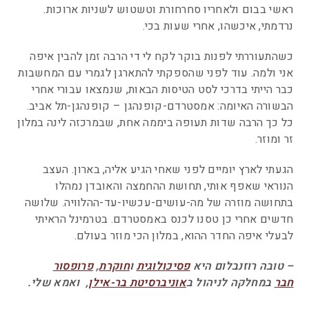
ראשי בבום ולאחריו סחרחורת וטשטוש לשניות ארוכות.
נרדמתי, איכשהו, אחרי שעות בכי.
כשהתעוררתי לפנות בוקר לקח לי די הרבה זמן להבין איפה
אני ולמה. עוד לפני שהספקתי להתארגן לגמרי עם המחשבות
כבר הייתי בדרכי לסט הטיסות הבאות, שנמצאו עבורי אחרי
הבשורה האיומה: אמסטרדם-קופנהגן – קופנהגן-תל אביב.
כל כך הרבה שדות תעופה ביממה אחת, שבמרכזה לינה במלון
זר ומוזר.
הגעתי לארץ יומיים לפני שאחי הגיע אליה, בארון. העצב
הנוראי שאפף אותי, תחושת ההחמצה והאובדן נמהלו
בתחושה מוזרה של מה-עושים-עכשיו-עד-ההלוויה. שלושה
חדשים אחרי כן טסנו לכנס באמסטרדם. בטרמינל הראיתי
לבעלי איפה החדר ההוא, במלון הכי מוזר בעולם.
– טובה רוזנבלום היא
פסיכולוגית
ו
חוקרת
,
פרופסור
חבר
במחלקה לניהול ב
אוניברסיטת בר-אילן
, ואמא שלי.