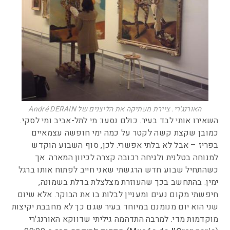
האורנג'רי. ציירת מעתיקה את הליצנים של André DERAIN
השאירו אותי לבד בעיר. כולם נסעו: מי לתל-אביב ומי לסקי.
כמובן שקצת קשה לקטר על כמה ימי חופשה עצמאיים
בפריז – אבל לא בלתי אפשרי. לכן, סוף השבוע הוקדש
למנוחה בטלנית ולגיחה רכובה קצרה לכיוון המארה. אך
כשהתחיל שבוע חדש הרגשתי שאני חייב לפתוח אותו ברגל
ימין. בהתחשב בכך שהעוזרת מצלצלת בדלת בשמונה,
חיפשתי מקום נעים ומעניין לבלות בו את הבוקר. אלא שיום
שני הוא יום מנומנם במיוחד בעיר שגם כך לא מחבבת יקיצות
מוקדמות מדי. למרבה התדהמה גיליתי שדווקא האורנג'רי