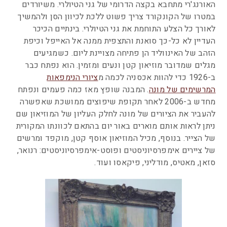
האורנג'רי מתחבא בקצה הדרומי של גני הטיולרי. משיורדים
במטרו של הקונקורד צריך פשוט ללכת לכיוון הסן ולהמשיך
לאורך כל הצלע התוחמת את גני הטיולרי. בינתיים הכיכר
העדיין לא כל-כך סואנת והתצפית ממנה אל האייפל וכיפת
הזהב של האינווליד הן פתיחה מצויינת ליום. כשמגיעים
מגלים שמדובר מוזיאון קטן ונעים ומזמין. הוא נפתח כבר
ב-1926 כדי להוות אכסניה לכמה מ
ציורי הנימפאות
המרשימים של מונה
. המבנה שופץ מאז כמה פעמים ונפתח
מחדש ב-2006 לאחר תקופת שיפוצים ממושכת שאפשרה
להעביר את הציורים של מונה לחלק העליון של המוזיאון שם
ניתן לראות אותם מוארים באור יום בהתאם לכוונתו המקורית
של הצייר. בנוסף, מכיל המוזיאון אוסף קטן, מוקפד ומרשים
של ציירים אימפרסיוניסטים ופוסט-אימפרסיוניסטים: רנואר,
סזאן, מאטיס, מודליני, פיקאסו ועוד.