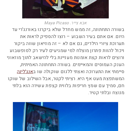
אבא צייר. Maya Picaso
בשורה התחתונה, זה ממש מחדל שלא ביקרנו באורנג'רי עד
היום. אם אתם בעיר השבוע – רוצו להספיק לראות את
תערוכת ציורי הילדים, גם אם לא – זה מוזיאון שווה ביקור
ויכול להוות פתרון מוצלח למי שמגיעים לעיר רק לסופשבוע
ורוצים לראות קצת אומנות מעניינת בלי להישאב לתוך מוזאוני
הענק העמוסים והמאיימים. בשורה התחתונה האמיתית,
סיימתי את התערוכה ואצתי ללגום שוקולה שו ב
אנג'לינה
המשתפצת מעט אף היא. רציתי לקטר, אבל השילוב של שוקו
חם, סמיך עם שמץ חריפות בלווית קצפת עשירה הוא בלתי
מנוצח ובלתי קטיר.