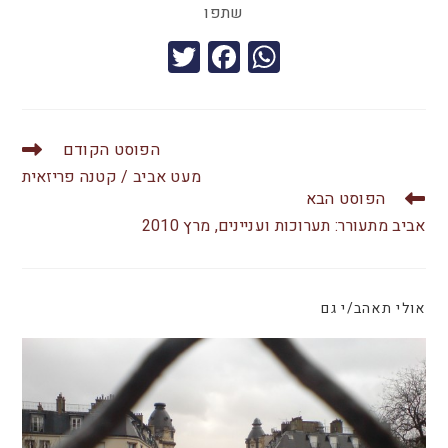
שתפו
T
F
W
wi
a
h
tt
c
at
er
e
s
הפוסט הקודם
b
A
מעט אביב / קטנה פריזאית
הפוסט הבא
o
p
אביב מתעורר: תערוכות ועניינים, מרץ 2010
o
p
k
אולי תאהב/י גם