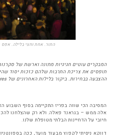
התור. אחת וחצי בלילה. אפס 
המבקרים עוטים חגיגיות מתונה וארשת של סקרנות,
תופסים את צריכת התרבות שלהם כזכות יסוד שהיא
ההצבעה בבחירות. ביקור בלילות האחרונים של Picasso et les Maitres בגראנד פאלה
המסיבה הכי שווה בפריז התקיימה בסוף השבוע הז
אלה ממש – בגראנד פאלה. ולא רק שהצלחנו להכנס 
חיובי על הדחיינות הבלתי מטופלת שלנו.
דווקא ניסיתי לקפוץ מבעוד מועד, ככה בספונטני