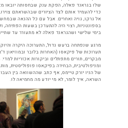
שלו בגראנד פאלה, הפקת ענק שבחסותה יובאו מא
כדי להעמיד אותם לצד הציורים שבהשראתם צוירו, 
אל גרקו, גויה ואחרים. אבל עם כל ההנאה שבמחש
בספונטניות, רצוי היה להתעדכן בשעות הפתיחה, ול
בימי שלישי ושהגראנד פאלה לא מתעורר עד שתיים
מרגע שנפתחה ברעש גדול, התערוכה היקרה והיוקר
תערוכות של פיקאסו (האחרות בלובר ובמוזיאון ד'או
מבקרים, תורים מתפתלים וביקורות אכזריות למדי. 
ומניפולטיבית, הבחירה בפיקאסו פופוליסטית, מותג
של הניו יורק טיימס, אף כתב שההשוואה בין העבוד
השראה, איך לומר, לא מי יודע מה מחמיאה לו.