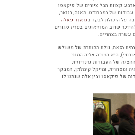
רבע קצוות תבל ציורים של פיקאסו
עבודות של רמברנדט, מאנה, רנואר,
בה על היכולת לבקר ב
גראנד פאלה
היזכר שרוב המוזיאונים בפריז סגורים
 עשרה בצהריים.
תית הזאת, גולת הכותרת של משולש
רסיי), היא משכה אליה המוני
ההצגה של העבודות גרנדיוזית
ית ומסחרית, ומייקל קימלמן, המבקר
ות של פיקאסו ובין אלה שנתנו לו