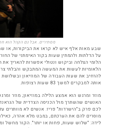
מסתירים. אבל גם הקהל הוא חת
שבע מאות אלף איש לא קראו את הביקורות, או שהצ
על הדלתות ולהמתין שעות בקור האימתני של החור
הלומי הצלחה וביקוש ונטולי אפשרות להאריך את ה
הלאומיות לעשות את המעשה המתבקש והבלתי צרפת
להרחיב את שעות העבודה של המוזיאון ובשלושת 
אותה למבקרים למשך 83 שעות רצופות.
מוזר ומרגש הוא אמצע הלילה במוזיאון; מוזר ומרג
האנשים שהשתרך מול הכניסה הצדדית של הגראנד 
לכם פרק ב"הישרדות" פריז. אנשים לא מוותרים ע
מוסרים להם את הערכתם, במבט מלא אהדה, כאילו 
לידה: "שלוש שעות, פחות או יותר". הקור מחשל ו