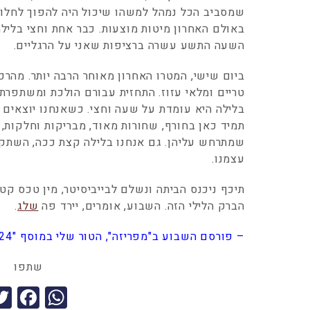
שמסביב הכל נמהל למשהו שיכול היה להפוך לחלום 
באולם האחרון מיטות מוצעות. כבר אחת וחצי בלילה
השעה התשע עשרה ברציפות שאני על הרגליים.
ביום שישי, המטרו האחרון מאוחר הרבה יותר. מהר
טריים ומלאי עזוז. התחזית עבורם הולכת ומשתפר
בלילה היא עומדת על שעה וחצי. כשאנחנו יוצאים מ
תמיד כאן בחורף, שחורות מאוד, מבריקות וחלקות,
שמתרחש עליהן. גם אנחנו בלילה קצת ככה, השתקפ
עצמנו.
תיכף ניכנס הביתה ונשלם לבייביסיטר, מין טכס קט
הברק הלילי הזה. השבוע, אומרים, יירד פה
שלג
.
– פורסם השבוע ב"מפריזה", הטור שלי במוסף "24" של ידיעות אחרונות
שתפו
F
W