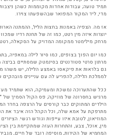
תמיד טועה; עבודות אחדות מקוממות כשהן ניצבות
מדי, ליד המקור המפואר שבהשפעתו צוירו.
אז מה. הצפיה באמנות בחצות הליל, ההמתנה הארוכ
יוצרות איזה מין רטט, כמו זה של תחנת רדיו שמכ
מרחק מילימטר ממקומה המדויק על הסקאלה, רטט
כמו יום הפוך בצופים, כמו סיור לילה במאפיה, בת
מרתון סרטי סטודנטים בסינמטק שמסתיים בביצה
גם בלראות את פיקאסו באמצע הלילה, יש משהו מע
לממלכת הלילה, להפריע לה עם עניינים מובהקים של
ככל שהתערוכה נמשכת ומעמיקה, הוא שתמיד מעדיף
מרגיש בחסרונה של מוזיקה; פס הקול הסמיך של "דב
הילדים המתוקים כבר קורסים על הרצפה בחדר המדר
מתרפקת על אמא שלה, וכל הקהל הזה איבד את הנ
המוזיאון, לטובת איזו עייפות וגודש רגשי. הציורים
מין, אוכל, צבע, והתחרות העזה שמתקיימת בין הצי
המחמיא של הקירות, מוסיפה רובד של חיים, מגביר