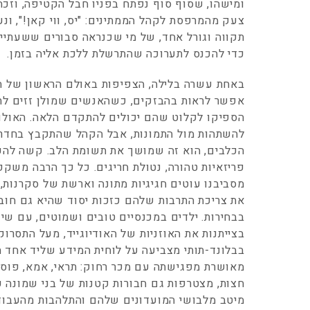
ומישהו, שסוף סוף נפתח בפניו חבל הקטיפה, וזכ
צעק מהמרפסת לקהל הממתינים: "יס, ווי קאן!", ונ
תקווה וגורל אחד, של מי שכנראה סבורים ששעתיי
כדי להכנס לתערוכה שהתרשלת ללכת אליה בזמן.
באחת עשרה בלילה, הצפיפות באולם הראשון של הת
אפשר לראות בהבזקים, כשהאנשים שמולן זזים לת
הספיקו לקלוט שהם יכולים להתקדם הלאה. האולם 
להשתהות מול התמונות, אבל הקהל שהתקבץ בחדרי
הכלבים, הוא זה שמושך את תשומת הלב. קשה להעל
פריזאיות טהורה, נטולת חריגים. כל כך הרבה משק
מסביבנו עוטים חגיגיות מתונה וארשת של סקרנות, 
את צריכת התרבות שלהם כזכות יסוד שהיא גם חוב
בבחירות. ילדים במכנסיים טובים ושמוטים, עם שיע
בצייתנות את האוזניות של האודיוגייד, מעל התסרוקת
בבלונד-תותי מצביעה על לוחית המידע שליד אחד ה
מאושרת מפגישתה עם מכר רחוק: תראי, אמא, פוסן
חצות, מצטרפות גם חבורות קטנות של בני שמונה 
מיטב מלבושי המועדונים שלהם והתלהבות מהעבודות